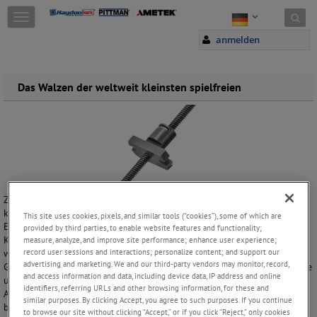
Skip to content
T
o
anmelden
g
g
l
e
Das Walzen der weltweit kleinsten spielfreien
n
a
v
i
g
a
t
i
ZBM-Gewindespindel und das Mutternpressen hat bei unseren
o
kleinsten Teilen ein neues Präzisionsniveau erreicht. Gefertigt aus
This site uses cookies, pixels, and similar tools (“cookies”), some of which are
n
Edelstahl der Premium-Klasse 303 bieten Mikro-Gewindespindeln von
provided by third parties, to enable website features and functionality;
Kerk eine außergewöhnliche Leistung, lange Lebensdauer und sie sind
measure, analyze, and improve site performance; enhance user experience;
record user sessions and interactions; personalize content; and support our
wartungsfrei. Hochpräzise Gewinde mit ausgezeichneter
advertising and marketing. We and our third-party vendors may monitor, record,
Gleichmäßigkeit liefern präzise Bewegungen und reduzieren Geräusche
and access information and data, including device data, IP address and online
und Vibrationen. Mutterkonfigurationen aus selbstschmierendem
identifiers, referring URLs and other browsing information, for these and
Acetyl und leistungsstarkem Polymer-Verbundmaterial Kerkite®. Diese
similar purposes. By clicking Accept, you agree to such purposes. If you continue
bemerkenswerte Produktlinie ist eine Schlüsseltechnologie, die eine
to browse our site without clicking “Accept,” or if you click “Reject,” only cookies