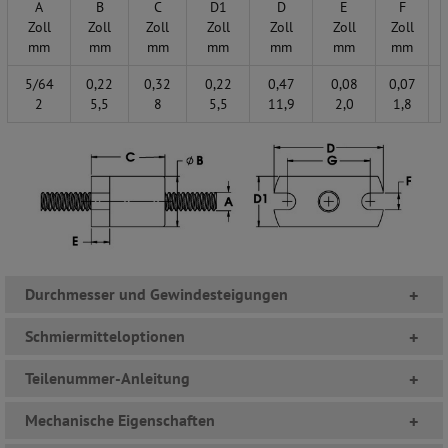
A
B
C
D1
D
E
F
Zoll
Zoll
Zoll
Zoll
Zoll
Zoll
Zoll
mm
mm
mm
mm
mm
mm
mm
5/64
0,22
0,32
0,22
0,47
0,08
0,07
2
5,5
8
5,5
11,9
2,0
1,8
Durchmesser und Gewindesteigungen
+
Schmiermitteloptionen
+
Teilenummer-Anleitung
+
Mechanische Eigenschaften
+