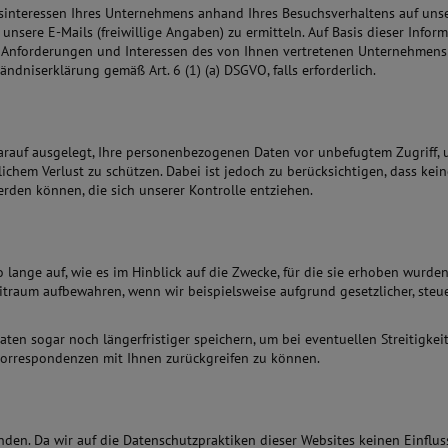
sinteressen Ihres Unternehmens anhand Ihres Besuchsverhaltens auf un
unsere E-Mails (freiwillige Angaben) zu ermitteln. Auf Basis dieser Info
 Anforderungen und Interessen des von Ihnen vertretenen Unternehmens 
ändniserklärung gemäß Art. 6 (1) (a) DSGVO, falls erforderlich.
darauf ausgelegt, Ihre personenbezogenen Daten vor unbefugtem Zugriff
chem Verlust zu schützen. Dabei ist jedoch zu berücksichtigen, dass kein
rden können, die sich unserer Kontrolle entziehen.
ange auf, wie es im Hinblick auf die Zwecke, für die sie erhoben wurden
raum aufbewahren, wenn wir beispielsweise aufgrund gesetzlicher, steuer
ten sogar noch längerfristiger speichern, um bei eventuellen Streitigk
Korrespondenzen mit Ihnen zurückgreifen zu können.
nden. Da wir auf die Datenschutzpraktiken dieser Websites keinen Einflus