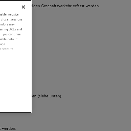
site oder im sonstigen Geschäftsverkehr erfasst werden.
enable website
rd user sessions
vendors may
eferring URLs and
If you continue
enable default
nage
s website,
en verknüpft werden (siehe unten).
t werden: