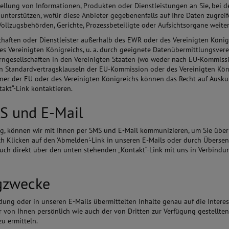
stellung von Informationen, Produkten oder Dienstleistungen an Sie, bei 
 unterstützen, wofür diese Anbieter gegebenenfalls auf Ihre Daten zugr
, Vollzugsbehörden, Gerichte, Prozessbeteiligte oder Aufsichtsorgane wei
ften oder Dienstleister außerhalb des EWR oder des Vereinigten Königre
es Vereinigten Königreichs, u. a. durch geeignete Datenübermittlungsve
ngesellschaften in den Vereinigten Staaten (wo weder nach EU-Kommissi
n Standardvertragsklauseln der EU-Kommission oder des Vereinigten Kön
r der EU oder des Vereinigten Königreichs können das Recht auf Auskun
akt“-Link kontaktieren.
S und E-Mail
gung, können wir mit Ihnen per SMS und E-Mail kommunizieren, um Sie übe
ch Klicken auf den 'Abmelden'-Link in unseren E-Mails oder durch Übers
h direkt über den unten stehenden „Kontakt“-Link mit uns in Verbindun
ngzwecke
endung oder in unseren E-Mails übermittelten Inhalte genau auf die Inter
von Ihnen persönlich wie auch der von Dritten zur Verfügung gestellte
u ermitteln.