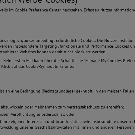
jeweils im Cookie Preference Center nachsehen. Erfassen Nutzerinformatio
okies möglich, außer unbedingt erforderliche Cookies. Die Nutzereinstell
werden insbesondere Targeting-, funktionale und Performance-Cookies uns
rittanbieter-Websites können damit nicht blockiert werden.
ich. Beim ersten Mal kann über die Schaltfläche “Manage My Cookies Prefer
 Klick auf das Cookie-Symbol links unten.
st an eine Bedingung (Rechtsgrundlage) geknüpft. In den meisten Fällen 
nen abzuwickeln oder Maßnahmen zum Vertragsabschluss zu ergreifen;
chen Verpflichtung erforderlich ist; oder
nd Ihre eigenen Interessen und Grundrechte sowie insbesondere unser rec
wicklung unserer Geschäftsaktivitäten mit Ihnen und anderen Personen 