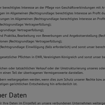
er berechtigtes Interesse an der Pflege von Geschäftsverbindungen mit 
en im Allgemeinen (Rechtsgrundlage: berechtigtes Interesse an Profit d
tungen im Allgemeinen (Rechtsgrundlage: berechtigtes Interesse an Profi
echtsgrundlage: Vertragserfüllung);
grundlage: Vertragserfüllung);
 und Praktika, Bearbeitung von Bewerbungen und Angebotserstellung (Re
ionen (Rechtsgrundlage: Vertragserfüllung);
(Rechtsgrundlage: Einwilligung (falls erforderlich) und sonst unser bere
esetzlicher Pflichten in EWR, Vereinigtem Königreich und sonst unser be
en oder tatsächlichen Verkauf oder der Umstrukturierung unseres ode
 einen Teil der übertragenen Vermögenswerte darstellen.
rn weitergegeben werden, wenn dies zum Schutz unserer Rechte bzw. auf
igen gerichtlichen Entscheidung hin erforderlich ist.
ner Daten
ir Ihre Daten im Einzelfall an unsere verbundenen Unternehmen weiterge