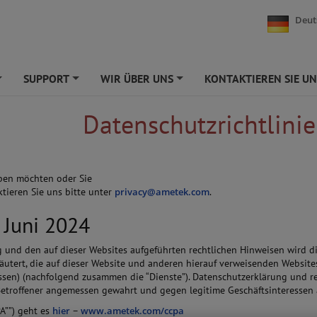
Deut
SUPPORT
WIR ÜBER UNS
KONTAKTIEREN SIE UN
+
+
+
Datenschutzrichtlinie
ben möchten oder Sie
tieren Sie uns bitte unter
privacy@ametek.com
.
 Juni 2024
g und den auf dieser Websites aufgeführten rechtlichen Hinweisen wird 
tert, die auf dieser Website und anderen hierauf verweisenden Websites
essen) (nachfolgend zusammen die “Dienste”). Datenschutzerklärung und rec
 Betroffener angemessen gewahrt und gegen legitime Geschäftsinteresse
PA””) geht es
hier
–
www.ametek.com/ccpa