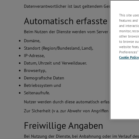
Datenverantwortlicher ist laut geltendem Gesetz der Geschä
This site use
Automatisch erfasste Daten
features and 
and interacti
monitor, reco
Beim Nutzen der Dienste werden vom Server automatisch die
other browsin
Domäne,
to browse our
website featur
Standort (Region/Bundesland, Land),
Preferences” 
IP-Adresse,
Cookie Policy
Datum, Uhrzeit und Verweildauer.
Browsertyp,
Demografische Daten
Betriebssystem und
Seitenaufrufe.
Nutzer werden durch diese automatisch erfassten Information
Zur Sicherheit (v a. zur Abwehr von Angriffen auf Webserver
Freiwillige Angaben
Bei Nutzung der Dienste, bei Anbahnung oder im Verlauf de