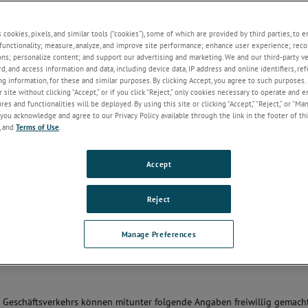
ftsbereich der Dienste, gleich ob personenbezogene Daten auf dieser Web
s cookies, pixels, and similar tools (“cookies”), some of which are provided by third parties, to 
functionality; measure, analyze, and improve site performance; enhance user experience; reco
ons; personalize content; and support our advertising and marketing. We and our third-party 
rd, and access information and data, including device data, IP address and online identifiers, r
se Browser- oder Gerätedaten erfasst:
g information, for these and similar purposes. By clicking Accept, you agree to such purposes. 
 site without clicking “Accept,” or if you click “Reject,” only cookies necessary to operate and 
es and functionalities will be deployed. By using this site or clicking “Accept,” “Reject,” or “Ma
you acknowledge and agree to our Privacy Policy available through the link in the footer of thi
, and
Terms of Use
.
Accept
Reject
en nicht identifiziert, aber Informationen können mit freiwilligen Angab
Manage Preferences
) werden diese Daten für einen kurzen Zeitraum gespeichert.
s Geschäftsverkehrs können mitunter folgende Angaben freiwillig gemach