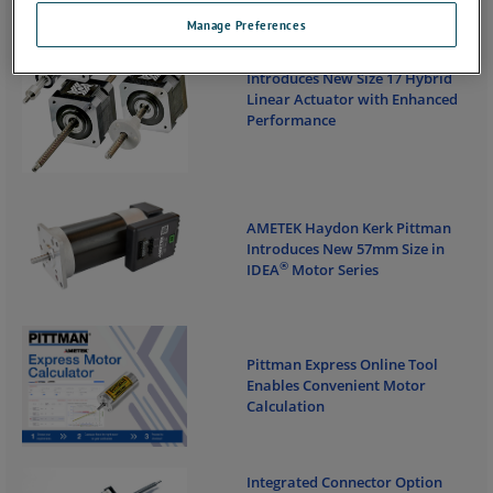
Manage Preferences
AMETEK Haydon Kerk Pittman
Introduces New Size 17 Hybrid
Linear Actuator with Enhanced
Performance
AMETEK Haydon Kerk Pittman
Introduces New 57mm Size
in
®
IDEA
Motor Series
Pittman Express Online Tool
Enables Convenient Motor
Calculation
Integrated Connector Option