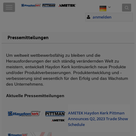
Skip to content
T
o
anmelden
g
g
l
e
Pressemitteilungen
n
a
v
Um weltweit wettbewerbsfähig zu bleiben und die
i
Herausforderungen der sich ständig verändernden Welt zu
g
meistern, entwickelt Haydon Kerk kontinuierlich neue Produkte
a
und/oder Produktverbesserungen. Produktentwicklung und -
t
verbesserung sind wesentlich für den Erfolg und das Wachstum
i
des Unternehmens.
o
n
Aktuelle Pressemitteilungen
AMETEK Haydon Kerk Pittman
Announces Q2, 2023 Trade Show
Schedule