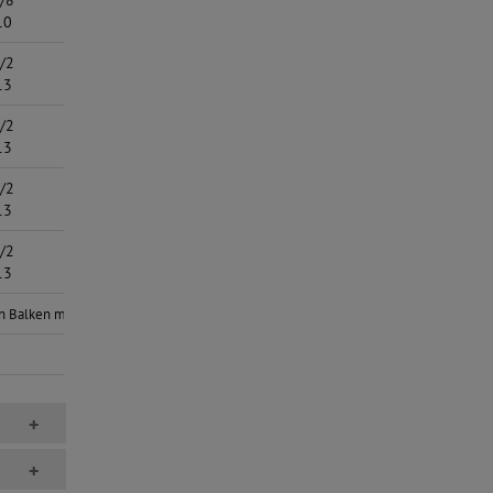
/8
7,5
90 bis 140
4,5
50
10
0,053
230 bis 350
0,070
20
/2
8,0
120 bis 160
1,0
45
13
0,057
350 bis 410
0,016
/2
8,5
120 bis 160
1,5
45
13
0,060
350 bis 410
0,023
/2
9,0
120 bis 160
2,5
45
13
0,064
350 bis 410
0,039
/2
9,5
120 bis 160
4,5
45
13
0,067
350 bis 410
0,070
on Balken mit äquivalenten Edelstahlträgern mit gegebenen Durchmessern modell
+
+