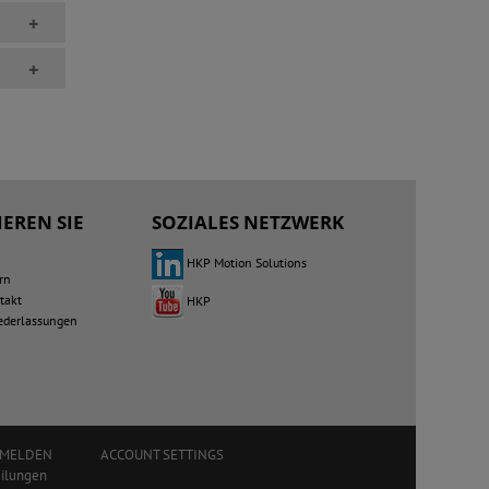
+
+
EREN SIE
SOZIALES NETZWERK
HKP Motion Solutions
rn
takt
HKP
iederlassungen
NMELDEN
ACCOUNT SETTINGS
eilungen