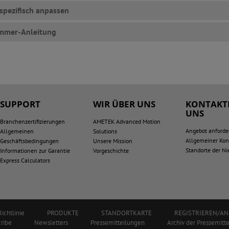
pezifisch anpassen
ummer-Anleitung
SUPPORT
WIR ÜBER UNS
KONTAKTI
UNS
Branchenzertifizierungen
AMETEK Advanced Motion
Angebot anforde
Allgemeinen
Solutions
Allgemeiner Kon
Geschäftsbedingungen
Unsere Mission
Standorte der N
Informationen zur Garantie
Vorgeschichte
Express Calculators
ichtlinie
PRODUKTE
STANDORTKARTE
REGISTRIEREN/A
ribe
Newsletters
Pressemitteilungen
Archiv der Pressemitt