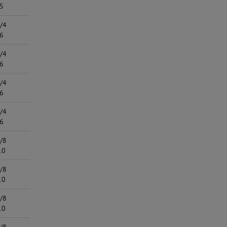
5
0,025
130 bis 200
0,030
50
/4
3,0
75 bis 100
0,5
25
6
0,020
190 bis 250
0,007
10
/4
4,0
75 bis 100
1,5
25
6
0,030
190 bis 250
0,023
10
/4
5,0
75 bis 100
2,5
25
6
0,040
190 bis 250
0,039
10
/4
6,0
75 bis 100
4,5
25
6
0,045
190 bis 250
0,70
10
/8
6,0
90 bis 140
1,0
50
10
0,045
230 bis 350
0,016
20
/8
6,5
90 bis 140
1,5
50
10
0,047
230 bis 350
0,023
20
/8
7,0
90 bis 140
2,5
50
10
0,050
230 bis 350
0,039
20