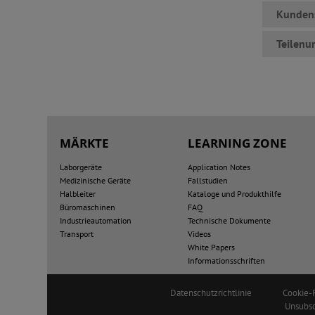
Kundens
Teilen
MÄRKTE
LEARNING ZONE
Laborgeräte
Application Notes
Medizinische Geräte
Fallstudien
Halbleiter
Kataloge und Produkthilfe
Büromaschinen
FAQ
Industrieautomation
Technische Dokumente
Transport
Videos
White Papers
Informationsschriften
Datenschutzrichtlinie
Cookie-R
Unsubsc