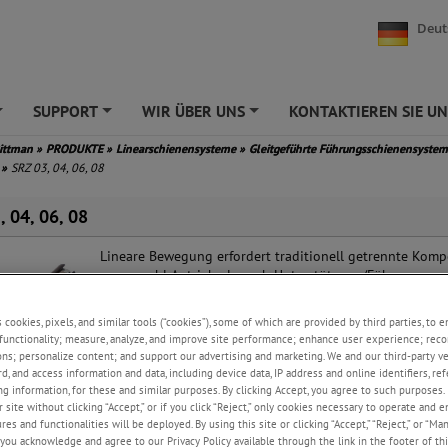
Deut
SUPPORT
WIR ÜBER UNS
KONTAKTIEREN SIE UN
+
+
+
Pittman
»
PRODUKTE
»
Linearschienensysteme
»
Gleitgeführte Führungsschienensyste
h
»
SRZ 03, 04, 06, 08
, 04, 06, 08
Lineare Bewegung erfordert traditionell getrennte Kom
um sowohl Antrieb als auch Unterstützung/Führung zu
ermöglichen. Die kompakte Kerk® ScrewRail® vereint be
Funktionen in einer koaxialen Einheit. Da keine externe 
s cookies, pixels, and similar tools (“cookies”), some of which are provided by third parties, to 
zu-Schraube-Ausrichtung erforderlich ist, vereinfacht die
functionality; measure, analyze, and improve site performance; enhance user experience; reco
die Konstruktion, Herstellung und Montage von
ons; personalize content; and support our advertising and marketing. We and our third-party 
Bewegungssystemen. Die koaxiale Konstruktion der Scre
rd, and access information and data, including device data, IP address and online identifiers, r
spart bis zu 80 % des Platzbedarfs eines Systems mit zwe
g information, for these and similar purposes. By clicking Accept, you agree to such purposes. 
 site without clicking “Accept,” or if you click “Reject,” only cookies necessary to operate and 
Schienensystemen und ist in der Regel kostengünstiger a
es and functionalities will be deployed. By using this site or clicking “Accept,” “Reject,” or “Ma
den Komponenten, die separat erworben werden. Die Einsparungen kön
you acknowledge and agree to our Privacy Policy available through the link in the footer of thi
edrigerer Komponentenkosten und verringerten Arbeitsaufwandes erhebli