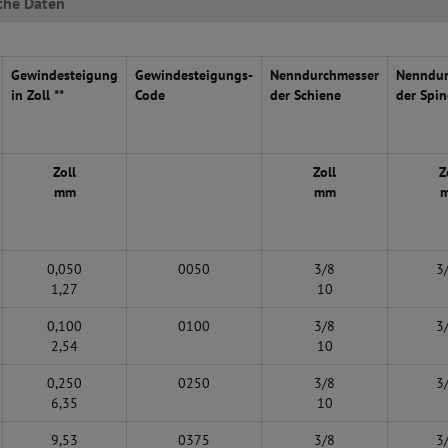
che Daten
Gewindesteigung
Gewindesteigungs-
Nenndurchmesser
Nenndur
in Zoll **
Code
der Schiene
der Spin
Zoll
Zoll
Z
mm
mm
0,050
0050
3/8
3
1,27
10
0,100
0100
3/8
3
2,54
10
0,250
0250
3/8
3
6,35
10
9,53
0375
3/8
3