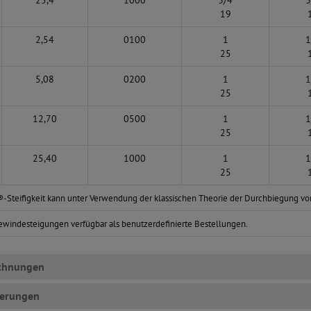
25,4
1000
3/4
3
19
2,54
0100
1
1
25
5,08
0200
1
1
25
12,70
0500
1
1
25
25,40
1000
1
1
25
-Steifigkeit kann unter Verwendung der klassischen Theorie der Durchbiegung v
windesteigungen verfügbar als benutzerdefinierte Bestellungen.
chnungen
terungen