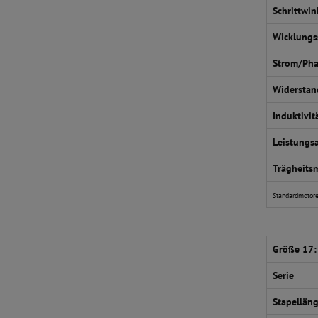
Schrittwin
Wicklung
Strom/Ph
Widerstan
Induktivit
Leistungs
Trägheits
Standardmotore
Größe 17:
Serie
Stapellän