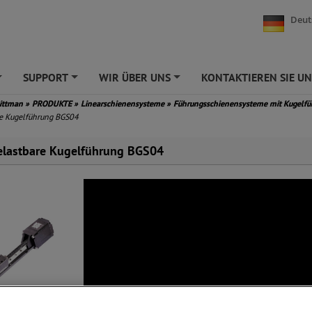
Deut
SUPPORT
WIR ÜBER UNS
KONTAKTIEREN SIE UN
+
+
+
Pittman
»
PRODUKTE
»
Linearschienensysteme
»
Führungsschienensysteme mit Kugelf
e Kugelführung BGS04
lastbare Kugelführung BGS04