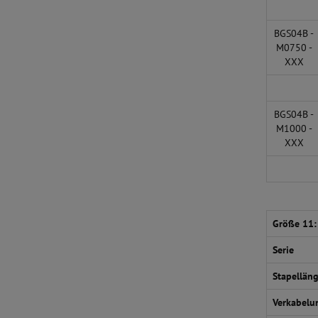
BGS04B -
M0750 -
XXX
BGS04B -
M1000 -
XXX
Größe 11:
Serie
Stapellän
Verkabelu