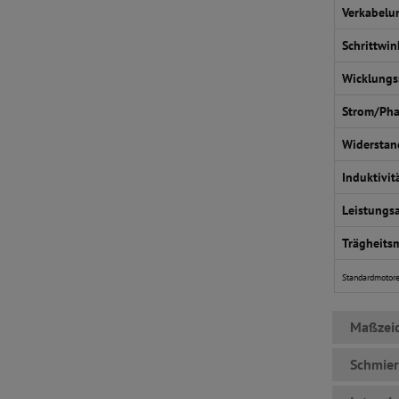
Verkabelu
Schrittwin
Wicklung
Strom/Ph
Widerstan
Induktivit
Leistungs
Trägheits
Standardmotore
Maßzei
Schmie