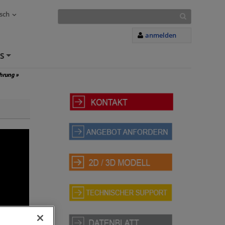
sch
anmelden
S
+
ührung
»