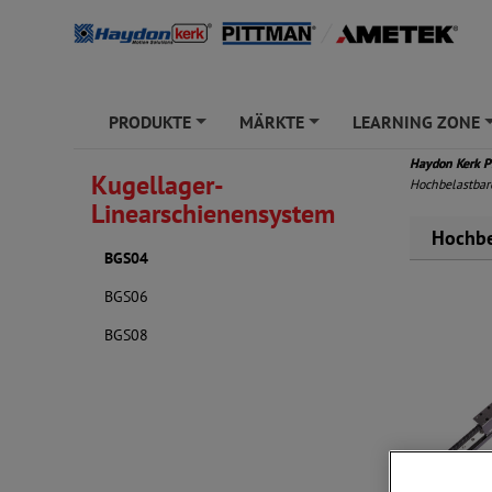
PRODUKTE
MÄRKTE
LEARNING ZONE
+
+
Haydon Kerk 
Kugellager-
Hochbelastbar
Linearschienensystem
Hochbe
BGS04
BGS06
BGS08