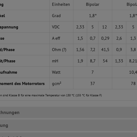
ng
Einheiten
Bipolar
Bipol
kel
Grad
1,8°
1,8
sspannung
VDC
2,33
5
12
2,33
5
ase
A eff
1,5
0,7
0,29
2,6
1,3
d/Phase
Ohm (?)
1,56
7,2
41,5
0,9
3,8
ät/Phase
mH
1,9
8,7
54
1,33
8,2
aufnahme
Watt
7
10,
moment des Motorrotors
gcm²
37
78
n sind Klasse B für eine maximale Temperatur von 130 °C (155 °C für Klasse F)
chnungen
rung