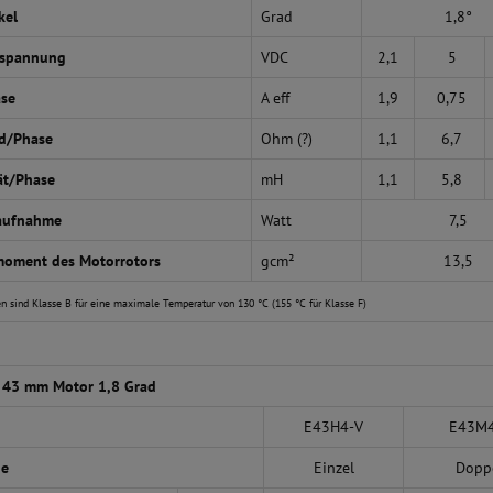
kel
Grad
1,8°
sspannung
VDC
2,1
5
ase
A eff
1,9
0,75
d/Phase
Ohm (?)
1,1
6,7
ät/Phase
mH
1,1
5,8
aufnahme
Watt
7,5
moment des Motorrotors
gcm²
13,5
n sind Klasse B für eine maximale Temperatur von 130 °C (155 °C für Klasse F)
 43 mm Motor 1,8 Grad
E43H4-V
E43M4
ge
Einzel
Dopp