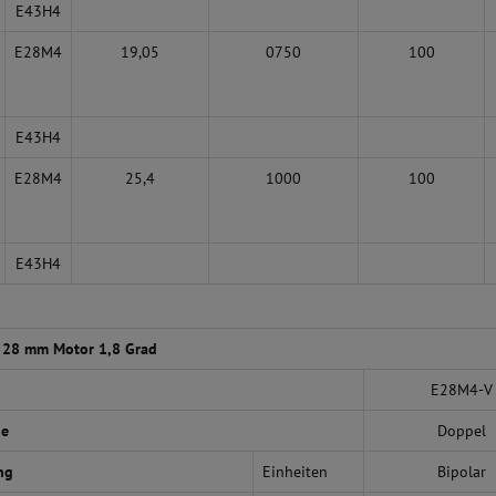
E43H4
E28M4
19,05
0750
100
E43H4
E28M4
25,4
1000
100
E43H4
 28 mm Motor 1,8 Grad
E28M4-V
ge
Doppel
ng
Einheiten
Bipolar