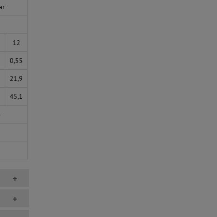
ar
°
12
0,55
21,9
1
45,1
4
+
+