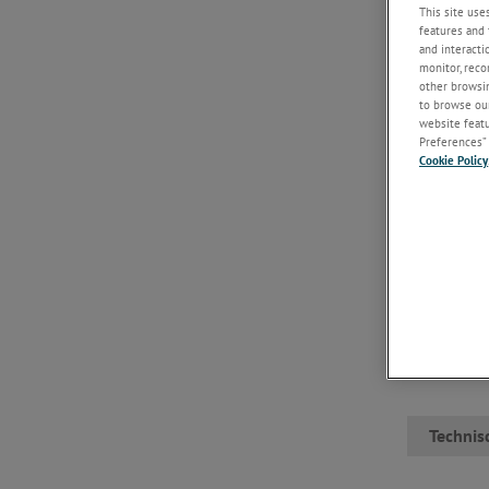
This site use
features and 
and interacti
monitor, reco
other browsin
to browse our
website featur
Preferences” 
Cookie Policy
Die motorbe
oder der Gr
Schrittmoto
können auch
kundenspezi
technischen
Zusätzliche 
IDEA-Laufw
Einführung 
Technis