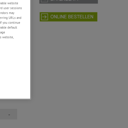
enable website
rd user sessions
vendors may
 über das
eferring URLs and
mbination
If you continue
ten
enable default
nage
s website,
öße 11
 Schienen
Drehgeber
, um
-