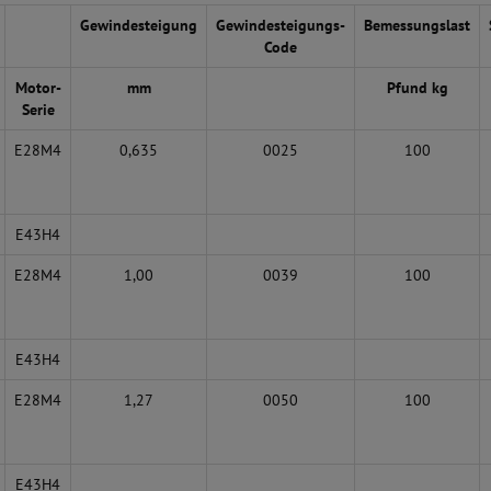
Gewindesteigung
Gewindesteigungs-
Bemessungslast
Code
Motor-
mm
Pfund kg
Serie
E28M4
0,635
0025
100
E43H4
E28M4
1,00
0039
100
E43H4
E28M4
1,27
0050
100
E43H4