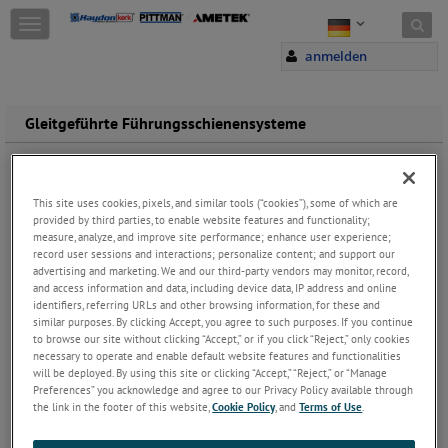
Skip to content
T
o
anmelden
g
g
l
e
Gleitgeführte Führungsschienensysteme
n
a
Gleitgeführte Führungsschienen von Haydon
v
Kerk sind in vielen verschiedenen
i
Ausführungen und Größen erhältlich, um
This site uses cookies, pixels, and similar tools (“cookies”), some of which are
g
Ihre Anforderungen zu erfüllen. Viele
provided by third parties, to enable website features and functionality;
a
measure, analyze, and improve site performance; enhance user experience;
Schienen werden mit integrierten Antriebs-,
t
record user sessions and interactions; personalize content; and support our
motorbetriebenen, motorlosen oder Nur-
advertising and marketing. We and our third-party vendors may monitor, record,
i
Führungs-Versionen ohne Gewindespindel
and access information and data, including device data, IP address and online
o
angeboten. Schienen sind mit verschleißausgleichenden, spielfrei
identifiers, referring URLs and other browsing information, for these and
n
angetriebenen Schlitten erhältlich, um Wiederholgenauigkeit und
similar purposes. By clicking Accept, you agree to such purposes. If you continue
genaue Positionierung zu gewährleisten. Alle sich bewegenden
to browse our site without clicking “Accept,” or if you click “Reject,” only cookies
Oberflächen enthalten technische Polymere, die eine präzise,
necessary to operate and enable default website features and functionalities
starke und stabile Plattform für eine Vielzahl von Anwendungen
will be deployed. By using this site or clicking “Accept,” “Reject,” or “Manage
mit linearer Bewegung bieten.
Preferences” you acknowledge and agree to our Privacy Policy available through
the link in the footer of this website,
Cookie Policy
, and
Terms of Use
.
Sie sehen nicht was Sie brauchen?
Klicken Sie hier
- Wir könnten
Ihre Lösung haben.