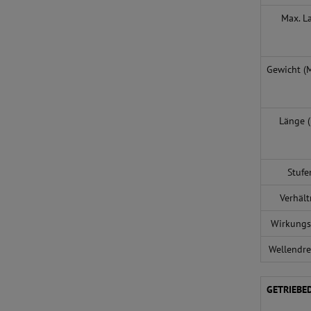
Max. L
Gewicht (
Länge
(
Stufe
Verhält
Wirkungs
Wellendr
GETRIEBE