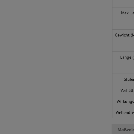
Max. L
Gewicht (
Länge (
Stufe
Verhält
Wirkungs
Wellendr
Maßzei