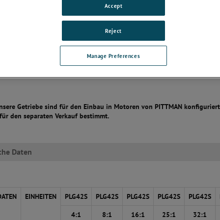
Accept
 Motoren
:
Reject
Manage Preferences
sere Getriebe sind für den Einbau in Motoren von PITTMAN konfiguriert.
 für den separaten Verkauf bestimmt
.
che Daten
DATEN
EINHEITEN
PLG42S
PLG42S
PLG42S
PLG42S
PLG42S
4:1
8:1
16:1
25:1
32:1