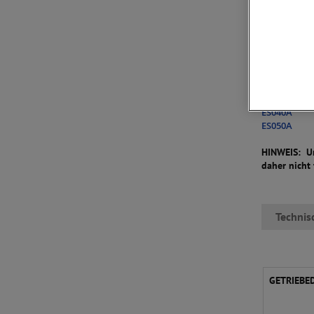
Kompatible
DC040B
DC054B
EC042B
EC044A
EC057C
ES040A
ES050A
HINWEIS: Un
daher nicht
Technis
GETRIEBE