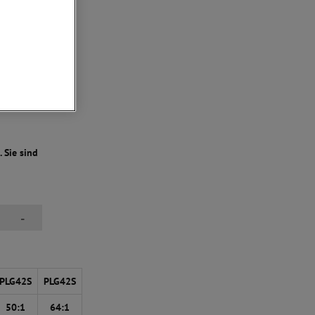
 Sie sind
-
PLG42S
PLG42S
50:1
64:1