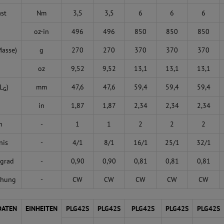
ast
Nm
3,5
3,5
6
6
6
oz-in
496
496
850
850
850
Masse)
g
270
270
370
370
370
oz
9,52
9,52
13,1
13,1
13,1
L
)
mm
47,6
47,6
59,4
59,4
59,4
G
in
1,87
1,87
2,34
2,34
2,34
n
-
1
1
2
2
2
nis
-
4/1
8/1
16/1
25/1
32/1
grad
-
0,90
0,90
0,81
0,81
0,81
ehung
-
CW
CW
CW
CW
CW
DATEN
EINHEITEN
PLG42S
PLG42S
PLG42S
PLG42S
PLG42S