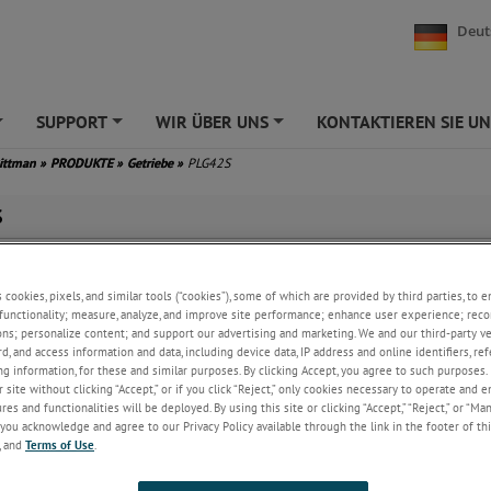
Deut
SUPPORT
WIR ÜBER UNS
KONTAKTIEREN SIE UN
+
+
+
Pittman
»
PRODUKTE
»
Getriebe
»
PLG42S
S
PLG42S
Getriebe
Das PLG42S-Getriebe ist ein 42 mm-Planetengetriebe un
s cookies, pixels, and similar tools (“cookies”), some of which are provided by third parties, to 
sich für Servoanwendungen bei denen Gleichstrom-Bürst
functionality; measure, analyze, and improve site performance; enhance user experience; reco
bürstenlose Motortechnologie zum Einsatz kommt. Das 
ons; personalize content; and support our advertising and marketing. We and our third-party 
verfügt über einen exzellenten Wirkungsgrad in einer 
rd, and access information and data, including device data, IP address and online identifiers, r
und industrietauglichen Ausgangskonfiguration
.
g information, for these and similar purposes. By clicking Accept, you agree to such purposes. 
 site without clicking “Accept,” or if you click “Reject,” only cookies necessary to operate and 
Merkmale
:
es and functionalities will be deployed. By using this site or clicking “Accept,” “Reject,” or “Ma
Maximales Lastmoment bis zu 14 Nm
you acknowledge and agree to our Privacy Policy available through the link in the footer of thi
, and
Terms of Use
.
Zahnräder für hohe Drehzahlkapazität
kugellager an Abtriebswelle
 Wirkungsgrad