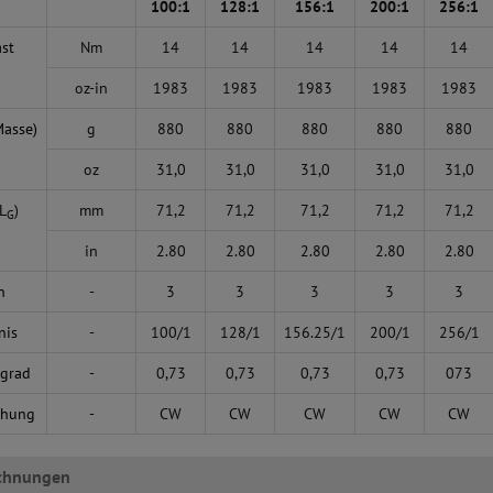
100:1
128:1
156:1
200:1
256:1
ast
Nm
14
14
14
14
14
oz-in
1983
1983
1983
1983
1983
Masse)
g
880
880
880
880
880
oz
31,0
31,0
31,0
31,0
31,0
L
)
mm
71,2
71,2
71,2
71,2
71,2
G
in
2.80
2.80
2.80
2.80
2.80
n
-
3
3
3
3
3
nis
-
100/1
128/1
156.25/1
200/1
256/1
grad
-
0,73
0,73
0,73
0,73
073
ehung
-
CW
CW
CW
CW
CW
chnungen