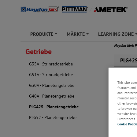
PRODUKTE
MÄRKTE
LEARNING ZONE
+
+
Haydon Kerk 
Getriebe
PLG42
G35A - Strinradgetriebe
G51A - Strinradgetriebe
This site use
G30A - Planetengetriebe
features and 
and interacti
G40A - Planetengetriebe
monitor, reco
other browsin
PLG42S - Planetengetriebe
to browse our
website featur
PLG52 - Planetengetriebe
Preferences” 
Cookie Policy
Stahl-
Doppel
Hoher