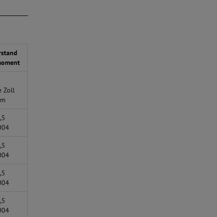
rstand
moment
 Zoll
Nm
,5
004
,5
004
,5
004
,5
004