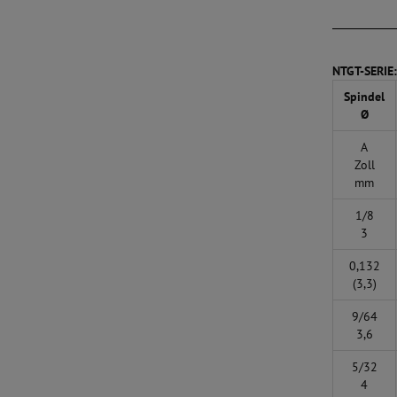
NTGT-SERI
Spindel
Ø
A
Zoll
mm
1/8
3
0,132
(3,3)
9/64
3,6
5/32
4