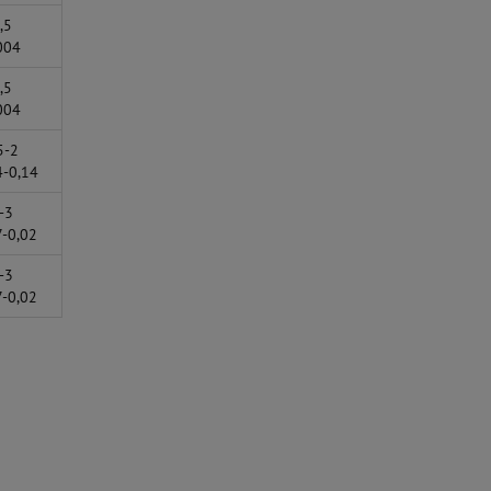
,5
004
,5
004
5-2
4-0,14
-3
7-0,02
-3
7-0,02