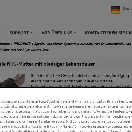
Deut
SUPPORT
WIR ÜBER UNS
KONTAKTIEREN SIE UN
+
+
+
Pittman
»
PRODUKTE
»
Spindel und Mutter Systeme
»
Auswahl von Gewindespindel und
-Mutter mit niedriger Lebensdauer
reie NTG-Mutter mit niedriger Lebensdauer
Die patentierte NTG-Serie bietet eine kostengünstige spi
Baugruppe für Anwendungen, die eine präzise
Positioniergenauigkeit, Wiederholgenauigkeit und Laufr
erfordern. Das NTG wurde speziell für anspruchsvolle
Anwendungen entwickelt, die kein Spiel bei minimalem
s cookies, pixels, and similar tools (“cookies”), some of which are provided by third parties, to 
Schleppmoment erfordern. Mit seiner kompakten Größe
functionality; measure, analyze, and improve site performance; enhance user experience; reco
bewegliche Komponenten kann das NTG auch problemlo
ons; personalize content; and support our advertising and marketing. We and our third-party 
kundenspezifische, kundenspezifische Formteile integrie
rd, and access information and data, including device data, IP address and online identifiers, r
Ein integraler Bestandteil der NTG-Konstruktion ist die
g information, for these and similar purposes. By clicking Accept, you agree to such purposes. 
, die Einstellung des Schleppmoments manuell an die spezifischen Anfor
 site without clicking “Accept,” or if you click “Reject,” only cookies necessary to operate and 
ng anzupassen. Dieses Schleppmoment kann auch werksseitig eingestell
es and functionalities will be deployed. By using this site or clicking “Accept,” “Reject,” or “Ma