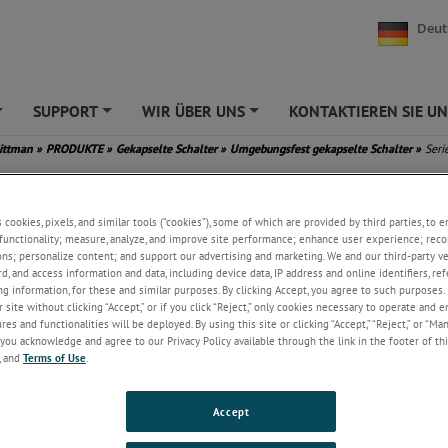
Deut
SUPPORT
WIR ÜBER UNS
KONTAKTIEREN SIE UN
+
+
+
Pittman
»
PRODUKTE
»
Gekapselte Schalter
»
Umgebungsfest gekapselte Schalter
»
Seri
6100
s cookies, pixels, and similar tools (“cookies”), some of which are provided by third parties, to 
Umgebungsfest gekapselte Schalter der Serie 6100 sind 
functionality; measure, analyze, and improve site performance; enhance user experience; reco
Applikationen konzipiert, bei denen eine hohe Zuverlässi
ons; personalize content; and support our advertising and marketing. We and our third-party 
rd, and access information and data, including device data, IP address and online identifiers, r
einer Umgebung mit hoher oder niedriger Temperatur er
g information, for these and similar purposes. By clicking Accept, you agree to such purposes. 
ist. Durch die Kombination aus langer Lebensdauer und p
 site without clicking “Accept,” or if you click “Reject,” only cookies necessary to operate and 
Funktion wird dieser Schalter in einer Vielzahl von zivil
es and functionalities will be deployed. By using this site or clicking “Accept,” “Reject,” or “Ma
militärischen Luft- und Raumfahrtapplikationen eingesetz
you acknowledge and agree to our Privacy Policy available through the link in the footer of thi
Schalter können Funktionen wie Anzeigen von Verriegel
, and
Terms of Use
.
Fahrwerksposition, Ventilposition und Drosselklappenst
ausführen. Zu militärischen Applikationen gehören Brems
an Militärfahrzeugen, Schaltpunktanzeigen für Panzer u
Accept
n, bei denen ein elastisch gekapselter, hochzuverlässiger Schalter erforder