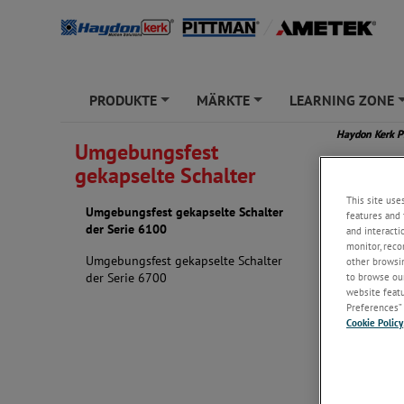
PRODUKTE
MÄRKTE
LEARNING ZONE
+
+
Haydon Kerk 
Umgebungsfest
gekapselte Schalter
Serie 
This site use
Umgebungsfest gekapselte Schalter
features and 
der Serie 6100
and interacti
monitor, reco
Umgebungsfest gekapselte Schalter
other browsin
to browse our
der Serie 6700
website featur
Preferences” 
Cookie Policy
Applikatione