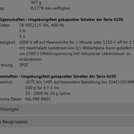
907 g
opp
0,1778 mm verfügbar
 Eigenschaften - Umgebungsfest gekapselter Schalter der Serie 6100
 Daten
28 VDC/115 VAC, 400 Hz
5 A
3 A
stigkeit
1000 V eff auf Meereshöhe für 1 Minute oder 1250 V eff für 1
mit maximalem Leckstrom von 0,5 Milliampere. Kann geliefert 
um 1500 V Effektivspannung mit reduzierter Lebensdauer zu
widerstehen.
rdnung
SPDT
schaften - Umgebungsfest gekapselter Schalter der Serie 6100
0
0
bereich
-65
C bis 149
, auf besondere Bestellung bis 204C<10248
100 g für 6
± 1 ms
10 - 2000 Hz 20 g Spitze
nische Daten
MIL-PRF-8805
chnungen
e Baugruppen