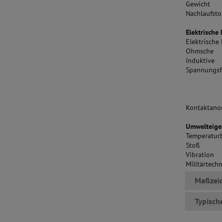
Gewicht
Nachlaufst
Elektrische
Elektrische
Ohmsche
Induktive
Spannungsfe
Kontaktano
Umwelteigen
Temperatur
Stoß
Vibration
Militärtech
Maßzei
Typisch