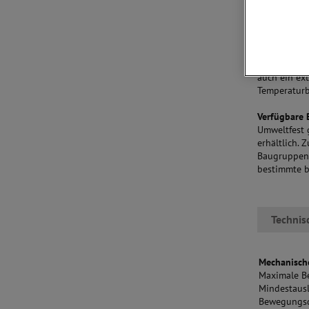
Mit einer E
ermöglicht, 
Feinsilberk
erhältlich.
Operationen
auch ein ex
Temperaturbe
Verfügbare
Umweltfest 
erhältlich.
Baugruppen 
bestimmte b
Technis
Mechanische
Maximale Be
Mindestausl
Bewegungsd