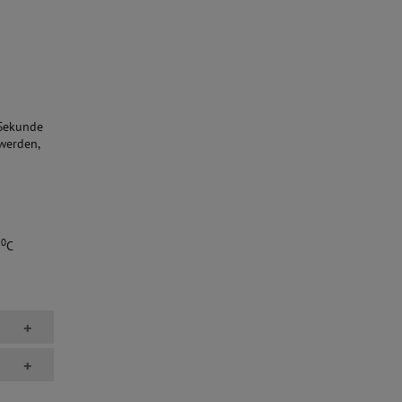
 Sekunde
werden,
0
9
C
+
+