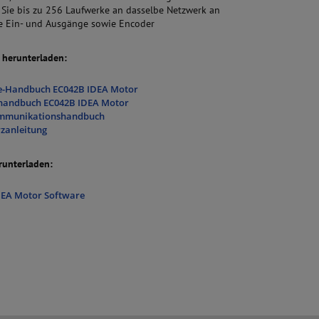
 Sie bis zu 256 Laufwerke an dasselbe Netzwerk an
te Ein- und Ausgänge sowie Encoder
herunterladen:
-Handbuch EC042B IDEA Motor
handbuch EC042B IDEA Motor
mmunikationshandbuch
zanleitung
runterladen:
DEA Motor Software