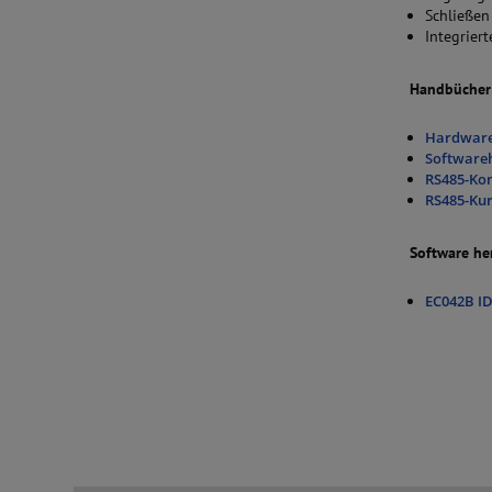
Schließen
Integrier
Handbücher 
Hardware
Software
RS485-Ko
RS485-Kur
Software he
EC042B I