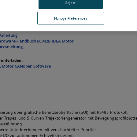
Reject
DS-402 Protokolle
 Sie bis zu 127 Laufwerke an dasselbe Netzwerk an
Manage Preferences
te Inputs, Outputs und Encoder
 herunterladen
:
Anleitung
rdware-Handbuch EC042B IDEA Motor
rzanleitung
runterladen:
A Motor CANopen Software
__
erung über grafische Benutzeroberfläche (GUI) mit RS485 Protokoll
ter Trapez- und S-Kurven-Trajektoriengenerator mit Bewegungsprofilplott
ausführung
uerte Unterbrechungen mit verschachtelter Priorität
e I/O zur autonomen Echtzeitsteuerung