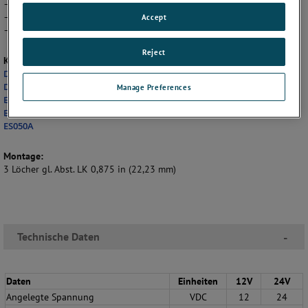
– Formsteifer Reibbelag
– Hochleistungsdruckfeder
Accept
– Quadrat-Treibermutter mit Befestigungsschraube
Reject
Kompatible Motoren:
DC040B
DC054B
Manage Preferences
EC057C
ES040A
ES050A
Montage:
3 Löcher gl. Abst. LK 0,875 in (22,23 mm)
Technische Daten
-
Daten
Einheiten
12V
24V
Angelegte Spannung
VDC
12
24