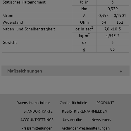
S
tatisches Haltemoment
lb-in
3
Nm
0,339
Strom
A
0,353
0,1901
Widerstand
Ohm
34
132
2
Naben- und Scheibenträgheit
oz-in-sec
7,0 x10-5
2
kg-m
4,94E-2
Gewicht
oz
3
g
85
Maßzeichnungen
+
Datenschutzrichtlinie
Cookie-Richtlinie
PRODUKTE
STANDORTKARTE
REGISTRIEREN/ANMELDEN
ACCOUNT SETTINGS
Unsubscribe
Newsletters
Pressemitteilungen
Archiv der Pressemitteilungen