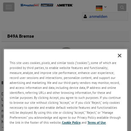
Skip to content
T
o
anmelden
g
g
l
e
B49A Bremse
n
a
v
i
g
This site uses cookies, pixels, and similar tools (“cookies”), some of which are
provided by third parties, to enable website features and functionality;
a
measure, analyze, and improve site performance; enhance user experience;
t
record user sessions and interactions; personalize content; and support our
i
B49A Bremse
advertising and marketing. We and our third-party vendors may monitor, record,
o
and access information and data, including device data, IP address and online
n
identifiers, referring URLs and other browsing information, for these and
Die ausfallsichere Haltebremse B49A hat die Funktion, bei einer
similar purposes. By clicking Accept, you agree to such purposes. If you continue
Unterbrechung der Stromversorgung von Motor und Bremse, Lasten
to browse our site without clicking “Accept,” or if you click “Reject,” only cookies
sicher zu halten und wird üblicherweise an der Motorrückseite
necessary to operate and enable default website features and functionalities
montiert. Diese kompakte 30mm-Bremse hat ein Haltemoment von 3
will be deployed. By using this site or clicking “Accept,” “Reject,” or “Manage
lb-in.
HINWEIS:
Die Bremsen sind nur in Kombination mit unseren
Preferences” you acknowledge and agree to our Privacy Policy available through
Motoren erhältlich und nicht einzeln verkäuflich.
the link in the footer of this website,
Cookie Policy
, and
Terms of Use
.
– Werkseitig voreingestellter Präzisions-Luftspalt