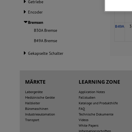
Getriebe
B30A
1
Encoder
Bremsen
B49A
3
B30A Bremse
B49A Bremse
Gekapselte Schalter
MÄRKTE
LEARNING ZONE
Laborgeräte
Application Notes
Medizinische Geräte
Fallstudien
Halbleiter
Kataloge und Produkthilfe
Büromaschinen
FAQ
Industrieautomation
Technische Dokumente
Transport
Videos
White Papers
Informationsschriften