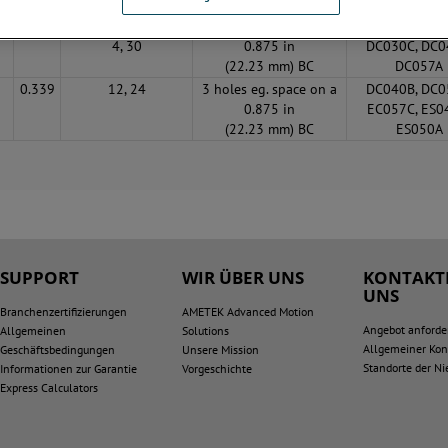
Bürstenmoto
0.113
12, 19, 2
3 holes eg. space on a
DC026C, DC0
4, 30
0.875 in
DC030C, DC0
(22.23 mm) BC
DC057A
0.339
12, 24
3 holes eg. space on a
DC040B, DC0
0.875 in
EC057C, ES0
(22.23 mm) BC
ES050A
SUPPORT
WIR ÜBER UNS
KONTAKTI
UNS
Branchenzertifizierungen
AMETEK Advanced Motion
Angebot anforde
Allgemeinen
Solutions
Allgemeiner Kon
Geschäftsbedingungen
Unsere Mission
Standorte der N
Informationen zur Garantie
Vorgeschichte
Express Calculators