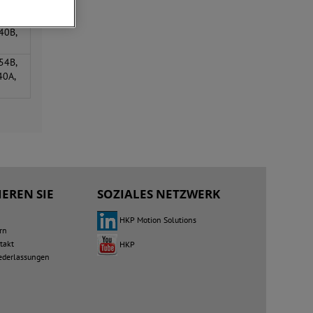
ren
30B,
40B,
54B,
40A,
EREN SIE
SOZIALES NETZWERK
HKP Motion Solutions
rn
takt
HKP
iederlassungen