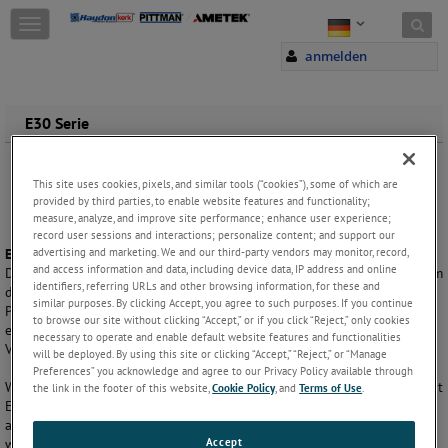
Skip to content
T
o
anmelden
g
g
l
e
E30 Serie
n
a
v
This site uses cookies, pixels, and similar tools (“cookies”), some of which are
i
provided by third parties, to enable website features and functionality;
g
measure, analyze, and improve site performance; enhance user experience;
a
record user sessions and interactions; personalize content; and support our
advertising and marketing. We and our third-party vendors may monitor, record,
t
E30
Encoder-Serie
and access information and data, including device data, IP address and online
i
Die optischen Inkrementalgeber E30C und E30D wurden entwickelt, um
identifiers, referring URLs and other browsing information, for these and
o
die Anforderungen von Fremdgeräteherstellern für Drehgeber in
similar purposes. By clicking Accept, you agree to such purposes. If you continue
n
Präzisions-Motion-Control-Applikationen zu erfüllen. Das E30 bietet
to browse our site without clicking “Accept,” or if you click “Reject,” only cookies
eine breite Palette an Ausgängen, Auflösungen und
necessary to operate and enable default website features and functionalities
Verbindungslösungen in einer kompakten Größe von 30 mm x 8 mm.
will be deployed. By using this site or clicking “Accept,” “Reject,” or “Manage
Preferences” you acknowledge and agree to our Privacy Policy available through
Wahlweise in modularer Bauweise oder mit Eigenlagerung. Encoder mit
the link in the footer of this website,
Cookie Policy
, and
Terms of Use
.
Eigenlagerung ermöglichen erhebliche Leistungssteigerungen in
anspruchsvollen Anwendungen. Für schnelle Inbetriebnahme
Accept
werkseitig vorinstalliert und getestet.