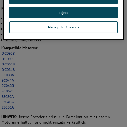
Merkmale:
Reject
Auflösungen von 200 bis 2048
TTL-Quadratursignal
Manage Preferences
Frequenzgang von 220 kHz
Niedriger Stromverbrauch, max. 5V @ 20mA
Verriegelungsstecker
Kompatible Motoren:
DC030B
DC030C
DC040B
DC054B
EC033A
EC044A
EC042B
EC057C
ES030A
ES040A
ES050A
HINWEIS:
Unsere Encoder sind nur in Kombination mit unseren
Motoren erhältlich und nicht einzeln verkäuflich
.