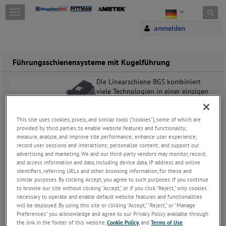
Skip to content
T
o
anmelden
g
g
l
e
Führungsschienensysteme mit Kugelführung
n
a
Die Linearschiene BGS kombiniert
v
viele Technologien in einer einzigen
i
integrierten
g
Linearbewegungsplattform. Das
a
System bietet eine hervorragende
This site uses cookies, pixels, and similar tools (“cookies”), some of which are
t
provided by third parties, to enable website features and functionality;
Belastbarkeit und ist sowohl für
i
measure, analyze, and improve site performance; enhance user experience;
normale als auch überhängende
record user sessions and interactions; personalize content; and support our
o
Lasten ausgelegt. Die hohe Wank-,
advertising and marketing. We and our third-party vendors may monitor, record,
n
Neig- und Giermomentbelastbarkeit
and access information and data, including device data, IP address and online
ermöglicht dem System eine hohe Genauigkeit und
identifiers, referring URLs and other browsing information, for these and
Reproduzierbarkeit selbst bei Applikationen mit beträchtlicher
similar purposes. By clicking Accept, you agree to such purposes. If you continue
einseitiger Belastung. Die Gewindespindel treibt einen maschinell
to browse our site without clicking “Accept,” or if you click “Reject,” only cookies
bearbeiteten Aluminiumschlitten an, der auf einer Präzisions-
necessary to operate and enable default website features and functionalities
will be deployed. By using this site or clicking “Accept,” “Reject,” or “Manage
Kugelschienenführung aus rostfreiem Stahl befestigt ist, was zu
Preferences” you acknowledge and agree to our Privacy Policy available through
einem starren, leichtgängigen Antriebssystem führt. Die
the link in the footer of this website,
Cookie Policy
, and
Terms of Use
.
Linearschienen-Plattform BGS verfügt außerdem über einen